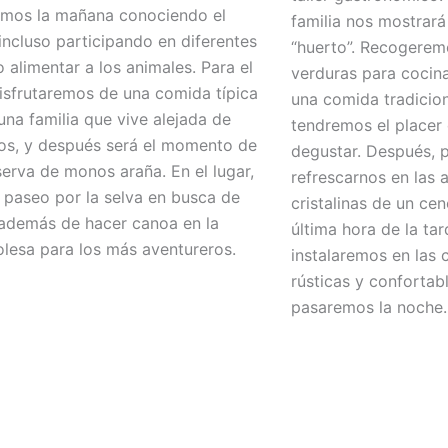
emos la mañana conociendo el
familia nos mostrará
incluso participando en diferentes
“huerto”. Recogerem
 alimentar a los animales. Para el
verduras para cocina
isfrutaremos de una comida típica
una comida tradicio
una familia que vive alejada de
tendremos el placer
os, y después será el momento de
degustar. Después,
eserva de monos araña. En el lugar,
refrescarnos en las 
paseo por la selva en busca de
cristalinas de un cen
además de hacer canoa en la
última hora de la tar
rolesa para los más aventureros.
instalaremos en las
rústicas y conforta
pasaremos la noche.