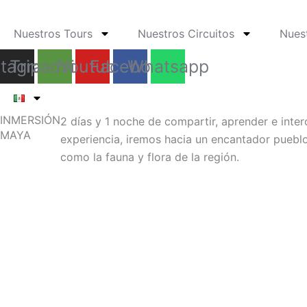
Ir
al
Nuestros Tours
Nuestros Circuitos
Nues
contenido
stagram
Tripadvisor
Youtube
Facebook
Whatsapp
INMERSIÓN
2 días y 1 noche de compartir, aprender e int
MAYA
experiencia, iremos hacia un encantador pueb
como la fauna y flora de la región.