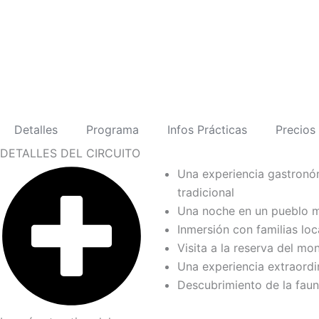
Detalles
Programa
Infos Prácticas
Precios
DETALLES DEL CIRCUITO
Una experiencia gastronóm
tradicional
Una noche en un pueblo 
Inmersión con familias loc
Visita a la reserva del mo
Una experiencia extraordina
Descubrimiento de la fauna