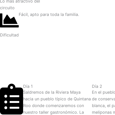
Lo más atractivo del
circuito
Fácil, apto para toda la familia.
Dificultad
Día 1
Día 2
Saldremos de la Riviera Maya
En el puebl
hacia un pueblo típico de Quintana
de conserva
Roo donde comenzaremos con
blanca, el 
nuestro taller gastronómico. La
meliponas m