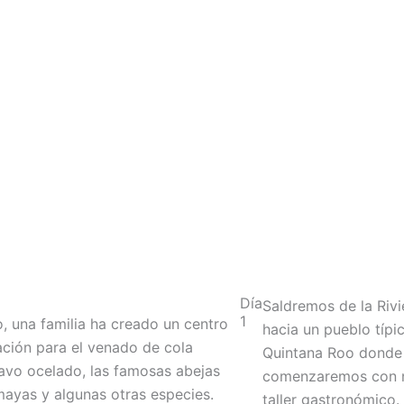
Día
Saldremos de la Riv
1
o, una familia ha creado un centro
hacia un pueblo típi
ción para el venado de cola
Quintana Roo donde
pavo ocelado, las famosas abejas
comenzaremos con 
ayas y algunas otras especies.
taller gastronómico.